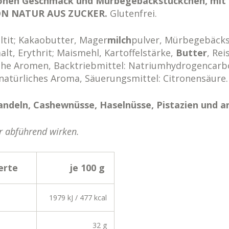
onen Geschmack und Mürbegebäckstückchen, mit 
ON NATUR AUS ZUCKER.
Glutenfrei.
tit; Kakaobutter, Mager
milch
pulver, Mürbegebäcks
alt, Erythrit; Maismehl, Kartoffelstärke,
Butter
, Rei
iche Aromen, Backtriebmittel: Natriumhydrogencarbo
; natürliches Aroma, Säuerungsmittel: Citronensäure.
ndeln, Cashewnüsse, Haselnüsse, Pistazien und an
 abführend wirken.
erte
je 100 g
1979 kJ / 477 kcal
32 g