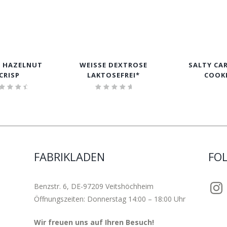
 HAZELNUT
WEISSE DEXTROSE
SALTY CA
CRISP
LAKTOSEFREI*
COOK
ewerte
Bewertet
t mit
mit
4.75
5.00
von 5
von 5
FABRIKLADEN
FOL
Insta
Benzstr. 6, DE-97209 Veitshöchheim
Öffnungszeiten: Donnerstag 14:00 – 18:00 Uhr
Wir freuen uns auf Ihren Besuch!