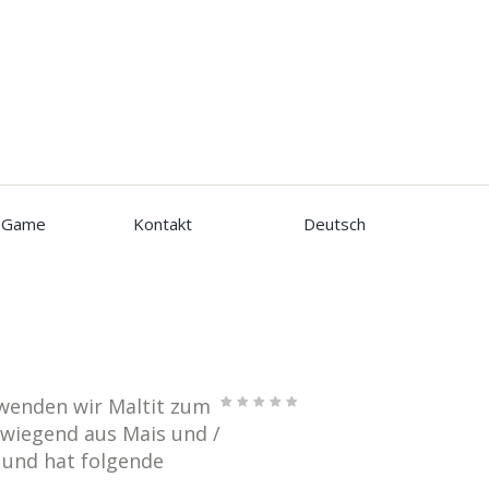
Game
Kontakt
Deutsch
rwenden wir Maltit zum
Bewertet
1
rwiegend aus Mais und /
mit
5.00
von 5,
basiere
und hat folgende
nd auf
Kundenb
ewertung