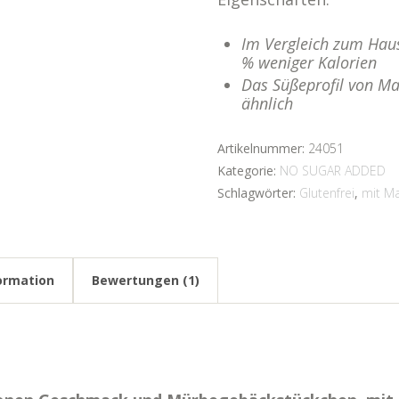
Im Vergleich zum Haus
% weniger Kalorien
Das Süßeprofil von Mal
ähnlich
Artikelnummer:
24051
Kategorie:
NO SUGAR ADDED
Schlagwörter:
Glutenfrei
,
mit Ma
formation
Bewertungen (1)