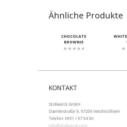
Ähnliche Produkte
CHOCOLATE
WHITE
BROWNIE
Bewertet
B
mit
5.00
von 5
KONTAKT
Stollwerck GmbH
Daimlerstraße 9, 97209 Veitshöchheim
Telefon: 0931 / 97 04 60
info@stollwerck.com