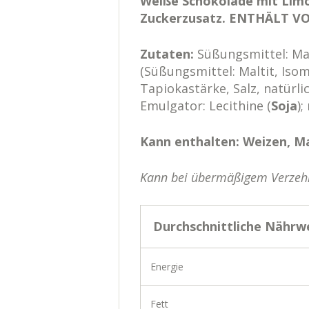
Weiße Schokolade mit Lim
Zuckerzusatz. ENTHÄLT V
Zutaten:
Süßungsmittel: Mal
(Süßungsmittel: Maltit, Isom
Tapiokastärke, Salz, natürl
Emulgator: Lecithine (
Soja
)
Kann enthalten: Weizen, Ma
Kann bei übermäßigem Verzehr
Durchschnittliche Nährw
Energie
Fett