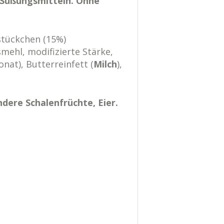
Süßungsmitteln. Ohne
tückchen (15%)
smehl, modifizierte Stärke,
nat), Butterreinfett (
Milch
),
dere Schalenfrüchte, Eier.