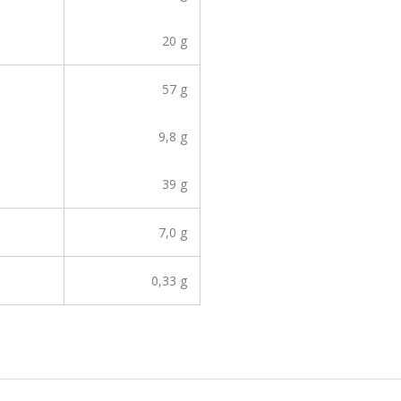
20 g
57 g
9,8 g
39 g
7,0 g
0,33 g