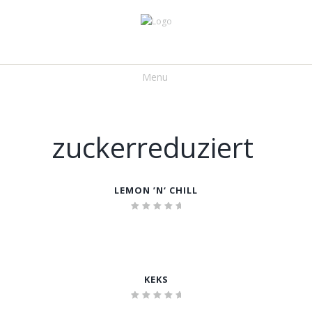
Menu
zuckerreduziert
LEMON ’N‘ CHILL
Bewertet
mit
5.00
von 5
KEKS
Bewertet