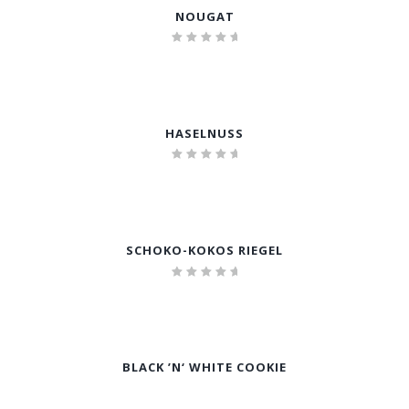
NOUGAT
Bewertet
mit
5.00
von 5
HASELNUSS
Bewertet
mit
5.00
von 5
SCHOKO-KOKOS RIEGEL
Bewertet
mit
5.00
von 5
BLACK ’N‘ WHITE COOKIE