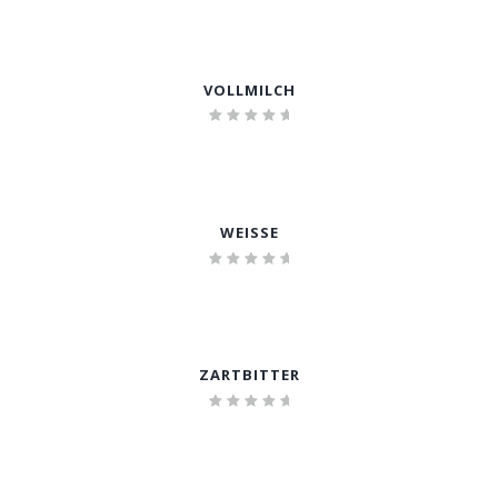
mit
5.00
von 5
VOLLMILCH
Bewertet
mit
5.00
von 5
WEISSE
Bewertet
mit
5.00
von 5
ZARTBITTER
Bewertet
mit
5.00
von 5