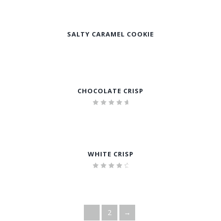
SALTY CARAMEL COOKIE
CHOCOLATE CRISP
Bewertet
mit
5.00
von 5
WHITE CRISP
Bewert
et mit
4.33
von 5
1
2
→