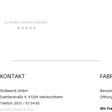
5.00
von 5
SCHOKO-KOKOS RIEGEL
Bewertet
mit
5.00
von 5
KONTAKT
FAB
Stollwerck GmbH
Benzst
Daimlerstraße 9, 97209 Veitshöchheim
Öffnung
Telefon: 0931 / 97 04 60
Wir fr
info@stollwerck.com