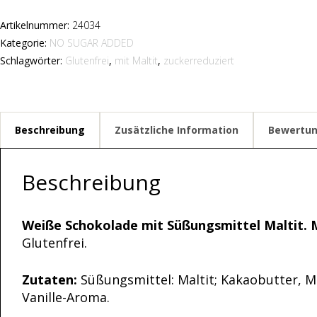
Artikelnummer:
24034
Kategorie:
NO SUGAR ADDED
Schlagwörter:
Glutenfrei
,
mit Maltit
,
zuckerreduziert
Beschreibung
Zusätzliche Information
Bewertun
Beschreibung
Weiße Schokolade mit Süßungsmittel Maltit
Glutenfrei.
Zutaten:
Süßungsmittel: Maltit; Kakaobutter, 
Vanille-Aroma.