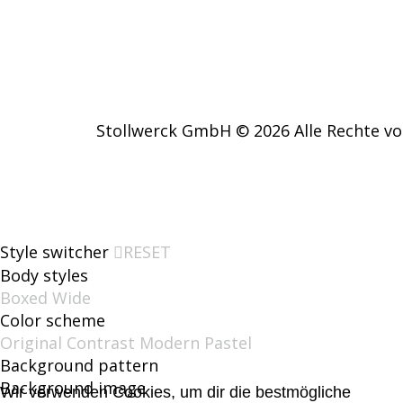
Stollwerck GmbH © 2026 Alle Rechte vo
Style switcher
RESET
Body styles
Boxed
Wide
Color scheme
Original
Contrast
Modern
Pastel
Background pattern
Background image
Wir verwenden Cookies, um dir die bestmögliche