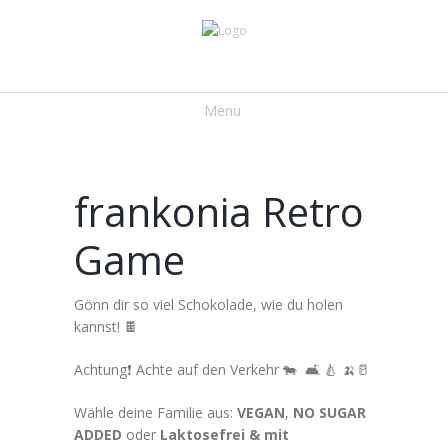
Menu
frankonia Retro
Game
Gönn dir so viel Schokolade, wie du holen
kannst! 🍫
Achtung❗ Achte auf den Verkehr 🐄 🛋️ 🍐 🍌🥛
Wähle deine Familie aus:
VEGAN
,
NO SUGAR
ADDED
oder
Laktosefrei & mit